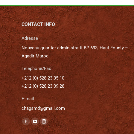
CONTACT INFO
Adresse
Nouveau quartier administratif BP 693, Haut Founty –
Agadir Maroc
Téléphone/Fax
+212 (0) 528 23 35 10
+212 (0) 528 23 09 28
E-mail
chagsmd@gmail.com
Trouvez nous sur :
La
La
La
page
page
page