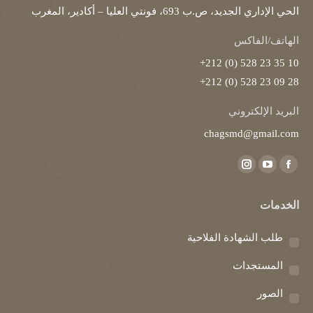
الحي الإداري الجديد، ص.ب 693، فونتي العليا – أكادير، المغرب
الهاتف/الفاكس
10 35 23 528 (0) 212+
28 09 23 528 (0) 212+
البريد الإلكتروني
chagsmd@gmail.com
Find us on:
Instagram
YouTube
Facebook
page
page
page
الخدمات
opens
opens
opens
in
in
in
طلب الشهادة الفلاحية
new
new
new
window
window
window
المستجدات
الصور