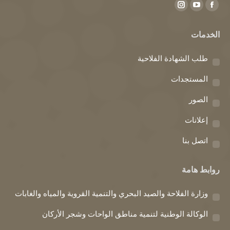
Find us on:
Instagram
YouTube
Facebook
page
page
page
الخدمات
opens
opens
opens
in
in
in
طلب الشهادة الفلاحية
new
new
new
window
window
window
المستجدات
الصور
إعلانات
اتصل بنا
روابط هامة
وزارة الفلاحة والصيد البحري والتنمية القروية والمياه والغابات
الوكالة الوطنية لتنمية مناطق الواحات وشجر الأركان