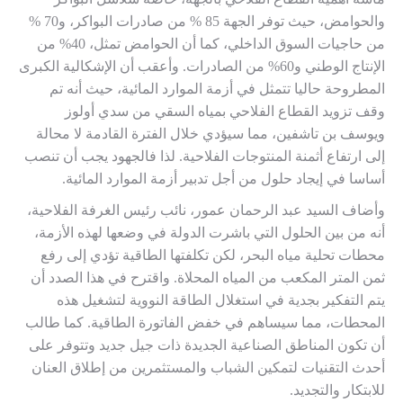
والحوامض، حيث توفر الجهة 85 % من صادرات البواكر، و70 %
من حاجيات السوق الداخلي، كما أن الحوامض تمثل، 40% من
الإنتاج الوطني و60% من الصادرات. وأعقب أن الإشكالية الكبرى
المطروحة حاليا تتمثل في أزمة الموارد المائية، حيث أنه تم
وقف تزويد القطاع الفلاحي بمياه السقي من سدي أولوز
ويوسف بن تاشفين، مما سيؤدي خلال الفترة القادمة لا محالة
إلى ارتفاع أثمنة المنتوجات الفلاحية. لذا فالجهود يجب أن تنصب
أساسا في إيجاد حلول من أجل تدبير أزمة الموارد المائية.
وأضاف السيد عبد الرحمان عمور، نائب رئيس الغرفة الفلاحية،
أنه من بين الحلول التي باشرت الدولة في وضعها لهذه الأزمة،
محطات تحلية مياه البحر، لكن تكلفتها الطاقية تؤدي إلى رفع
ثمن المتر المكعب من المياه المحلاة. واقترح في هذا الصدد أن
يتم التفكير بجدية في استغلال الطاقة النووية لتشغيل هذه
المحطات، مما سيساهم في خفض الفاتورة الطاقية. كما طالب
أن تكون المناطق الصناعية الجديدة ذات جيل جديد وتتوفر على
أحدث التقنيات لتمكين الشباب والمستثمرين من إطلاق العنان
للابتكار والتجديد.