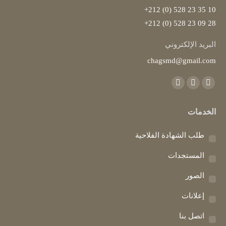
10 35 23 528 (0) 212+
28 09 23 528 (0) 212+
البريد الإلكتروني
chagsmd@gmail.com
Find us on:
Instagram
YouTube
Facebook
page
page
page
الخدمات
opens
opens
opens
in
in
in
طلب الشهادة الفلاحية
new
new
new
window
window
window
المستجدات
الصور
إعلانات
اتصل بنا