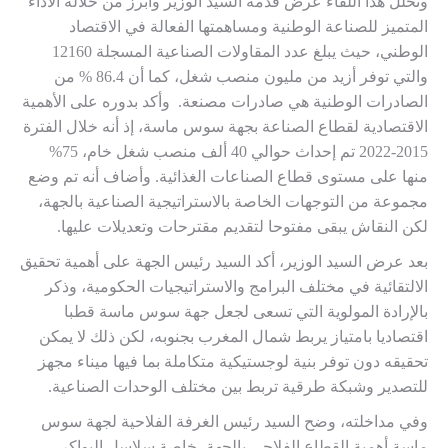
وتخلل هذا اللقاء عرض قدمه السيد الوزير وأبرز من خلاله الأداء
المتميز للصناعة الوطنية ومساهمتها الفعالة في الاقتصاد
الوطني، حيث يبلغ عدد المقاولات الصناعية المسجلة 12160
والتي توفر أزيد من مليون منصب شغل، كما أن 86.4 % من
الصادرات الوطنية هي صادرات مصنعة. وأكد بدوره على الأهمية
الاقتصادية لقطاع الصناعة بجهة سوس ماسة، إذ أنه خلال الفترة
2015-2022 تم إحداث حوالي 40 ألف منصب شغل خام، 75%
منها على مستوى قطاع الصناعات الغذائية. وأضاف أنه تم وضع
مجموعة من التوجهات الخاصة بالاستراتيجية الصناعية بالجهة،
لكن النقاش يبقى مفتوحا لتقديم مقترحات وتعديلات عليها.
بعد عرض السيد الوزير، أكد السيد رئيس الجهة على أهمية تحقيق
الالتقائية في مختلف البرامج والاستراتيجيات الحكومية، وذكر
بالإرادة المولوية التي تسعى لجعل جهة سوس ماسة قطبا
اقتصاديا بامتياز يربط شمال المغرب بجنوبه، لكن ذلك لا يمكن
تحقيقه دون توفر بنية لوجستيكية متكاملة بما فيها ميناء مجهز
للتصدير وشبكة طرقية تربط بين مختلف الوحدات الصناعية.
وفي مداخلته، وضح السيد رئيس الغرفة الفلاحية لجهة سوس
ماسة أهمية القطاع الفلاحي بالجهة، خاصة سلاسل البواكر