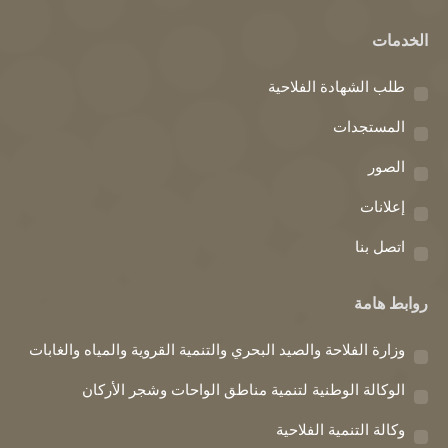
page
page
page
الخدمات
opens
opens
opens
in
in
in
طلب الشهادة الفلاحية
new
new
new
window
window
window
المستجدات
الصور
إعلانات
اتصل بنا
روابط هامة
وزارة الفلاحة والصيد البحري والتنمية القروية والمياه والغابات
الوكالة الوطنية لتنمية مناطق الواحات وشجر الأركان
وكالة التنمية الفلاحية