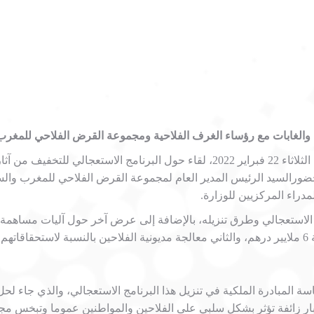
ياه والغابات مع رؤساء الغرف الفلاحية ومجموعة القرض الفلاحي للمغرب
حضر السيد رئيس الغرفة الفلاحية لجهة سوس ماسة، اليوم الثلاثاء 22 فبراير 2022، لق
ت، بحضورالسيد الرئيس المدير العام لمجموعة القرض الفلاحي للمغرب وا
لمدراء المركزيين للوزارة.
مج الاستعجالي وطرق تنزيله، بالإضافة إلى عرض آخر حول آليات مساهم
ثلاثة محاور، يهم الأول تخصيص غلاف إضافي للقروض بقيمة 6 ملايير درهم، والثاني معالجة مديونية الفل
المبادرة الملكية في تنزيل هذا البرنامج الاستعجالي، والذي جاء لحل
ر زائفة تؤثر بشكل سلبي على الفلاحين والمواطنين عموما وتبخس مجهود