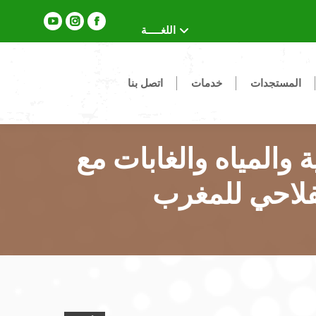
YouTube
Instagram
Facebook
اللغـــــة
page
page
page
opens
opens
opens
المستجدات
خدمات
اتصل بنا
in
in
in
new
new
new
window
window
window
ة والمياه والغابات مع
فلاحي للمغرب