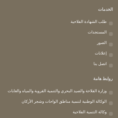
page
page
page
الخدمات
opens
opens
opens
in
in
in
طلب الشهادة الفلاحية
new
new
new
window
window
window
المستجدات
الصور
إعلانات
اتصل بنا
روابط هامة
وزارة الفلاحة والصيد البحري والتنمية القروية والمياه والغابات
الوكالة الوطنية لتنمية مناطق الواحات وشجر الأركان
وكالة التنمية الفلاحية