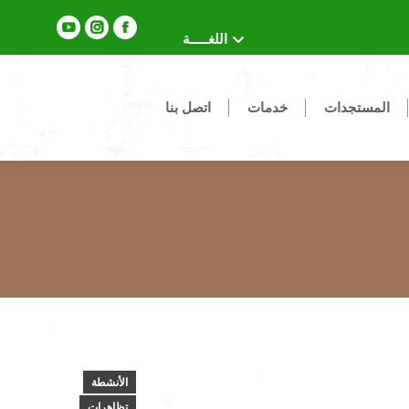
YouTube
Instagram
Facebook
اللغـــــة
page
page
page
opens
opens
opens
المستجدات
خدمات
اتصل بنا
in
in
in
new
new
new
window
window
window
الأنشطة
تظاهرات