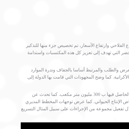
الفلاحية لجهة سوس ماسة، يوم الثلاثاء 11 أبريل 2023 بخصوص وضعية القطاع الفلاحي وارتفاع الأسعار، تم تخصيص جزء منها للتذكير
أخضر التي تهدف إلى تعزيز كل هذه المكتسبات واستدامة
لعرض والطلب والمرتبط أساسا بالجفاف وندرة الموارد
أكرانية. كما وضح المجهودات التي قامت بها الدولة إلى
وفي الشق الأخير من الندوة، ناقش السيد رئيس الغرفة الفلاحية لجهة سوس ماسة إشكالية ندرة الموارد المائية، حيث يقدر العجز الحاصل فيها ب 300 مليون متر مكعب. كما تحدث عن
خفاض الإنتاج الحيواني. كما عرض توجهات المخطط المديري
 بحوض سوس ماسة والتي تتوقع أن تكون حصيلة العرض والطلب إيجابية في أفق 2050 وذلك من خلال تفعيل مجموعة من الإجراءات على سبيل المثال التسريع