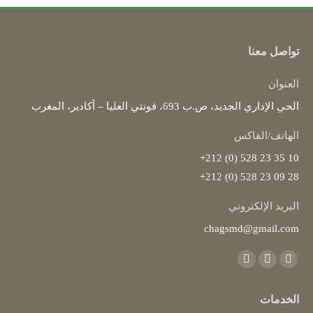
تواصل معنا
العنوان
الحي الإداري الجديد، ص.ب 693، فونتي العليا – أكادير، المغرب
الهاتف/الفاكس
10 35 23 528 (0) 212+
28 09 23 528 (0) 212+
البريد الإلكتروني
chagsmd@gmail.com
Find us on:
Instagram
YouTube
Facebook
page
page
page
الخدمات
opens
opens
opens