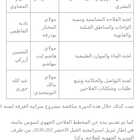
البشري
المعناوي
لجنة الفلاحة التضامنية وتنمية
مولاي
نادية
الواحات والمناطق الجبلية
المختار
الفاطمي
والغابوية
بودرقة
مولاي
الحسين
لجنة الماء والموارد الطبيعية
هاشم ايت
أزركي
بنهاشم
مولاي
لجنة التواصل والحكامة وتتبع
عبد الله
مالك
طلبات وشكايات الفلاحين
حوري
البومحمدي
تمت كذلك خلال هذه الدورة مناقشة مشروع ميزانية الغرفة لسنة 2021, حيث صودق عليه بالإجماع.
كما تم تقديم نبذة عن المخطط الفلاحي الجهوي لسوس ماسة،
في إطار تنزيل استراتيجية الجيل الاخضر 202-2030، من طرف
المديرية الجهوية للفلاحة. وكذا