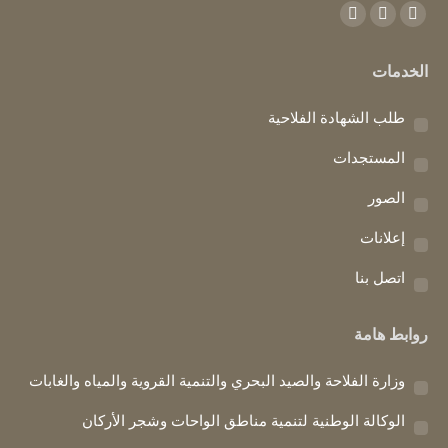
Find us on:
Instagram
YouTube
Facebook
page
page
page
الخدمات
opens
opens
opens
in
in
in
طلب الشهادة الفلاحية
new
new
new
window
window
window
المستجدات
الصور
إعلانات
اتصل بنا
روابط هامة
وزارة الفلاحة والصيد البحري والتنمية القروية والمياه والغابات
الوكالة الوطنية لتنمية مناطق الواحات وشجر الأركان