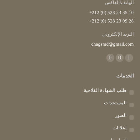
الهاتف/الفاكس
10 35 23 528 (0) 212+
28 09 23 528 (0) 212+
البريد الإلكتروني
chagsmd@gmail.com
Find us on:
Instagram
YouTube
Facebook
page
page
page
الخدمات
opens
opens
opens
in
in
in
طلب الشهادة الفلاحية
new
new
new
window
window
window
المستجدات
الصور
إعلانات