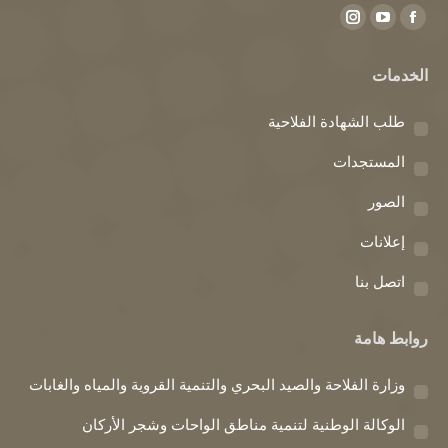
Find us on:
Instagram
YouTube
Facebook
page
page
page
الخدمات
opens
opens
opens
in
in
in
طلب الشهادة الفلاحية
new
new
new
window
window
window
المستجدات
الصور
إعلانات
اتصل بنا
روابط هامة
وزارة الفلاحة والصيد البحري والتنمية القروية والمياه والغابات
الوكالة الوطنية لتنمية مناطق الواحات وشجر الأركان