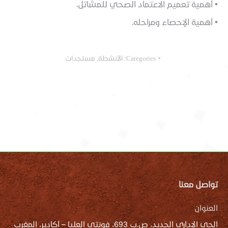
• أهمية تعميم الاعتماد الصحي للمشاتل.
• أهمية الإحصاء ومراحله.
Categories:
الأنشطة
,
مستجدات
تواصل معنا
العنوان
الحي الإداري الجديد، ص.ب 693، فونتي العليا – أكادير، المغرب