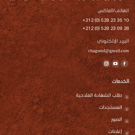
الهاتف/الفاكس
10 35 23 528 (0) 212+
28 09 23 528 (0) 212+
البريد الإلكتروني
chagsmd@gmail.com
Find us on:
Instagram
YouTube
Facebook
page
page
page
الخدمات
opens
opens
opens
in
in
in
طلب الشهادة الفلاحية
new
new
new
window
window
window
المستجدات
الصور
إعلانات