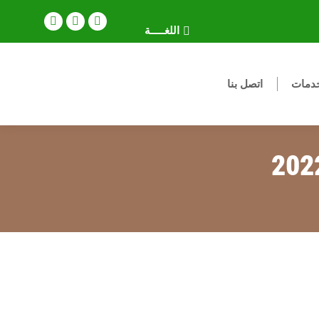
YouTube
Instagram
Facebook
اللغـــــة
page
page
page
opens
opens
opens
دمات
اتصل بنا
in
in
in
new
new
new
window
window
window