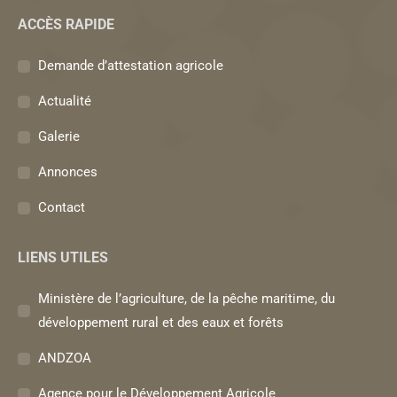
page
page
page
ACCÈS RAPIDE
Facebook
YouTube
Instagram
s'ouvre
s'ouvre
s'ouvre
Demande d’attestation agricole
dans
dans
dans
une
une
une
Actualité
nouvelle
nouvelle
nouvelle
Galerie
fenêtre
fenêtre
fenêtre
Annonces
Contact
LIENS UTILES
Ministère de l’agriculture, de la pêche maritime, du
développement rural et des eaux et forêts
ANDZOA
Agence pour le Développement Agricole