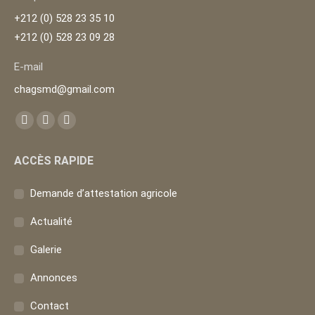
+212 (0) 528 23 35 10
+212 (0) 528 23 09 28
E-mail
chagsmd@gmail.com
Trouvez nous sur :
La
La
La
page
page
page
ACCÈS RAPIDE
Facebook
YouTube
Instagram
s'ouvre
s'ouvre
s'ouvre
Demande d’attestation agricole
dans
dans
dans
une
une
une
Actualité
nouvelle
nouvelle
nouvelle
Galerie
fenêtre
fenêtre
fenêtre
Annonces
Contact