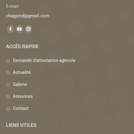
E-mail
chagsmd@gmail.com
Trouvez nous sur :
La
La
La
page
page
page
ACCÈS RAPIDE
Facebook
YouTube
Instagram
s'ouvre
s'ouvre
s'ouvre
Demande d’attestation agricole
dans
dans
dans
une
une
une
Actualité
nouvelle
nouvelle
nouvelle
Galerie
fenêtre
fenêtre
fenêtre
Annonces
Contact
LIENS UTILES