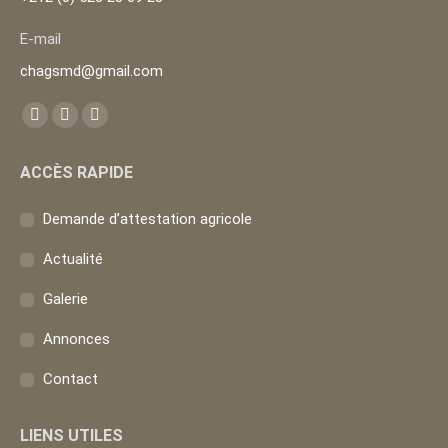
E-mail
chagsmd@gmail.com
Trouvez nous sur :
La
La
La
page
page
page
ACCÈS RAPIDE
Facebook
YouTube
Instagram
s'ouvre
s'ouvre
s'ouvre
Demande d’attestation agricole
dans
dans
dans
une
une
une
Actualité
nouvelle
nouvelle
nouvelle
Galerie
fenêtre
fenêtre
fenêtre
Annonces
Contact
LIENS UTILES