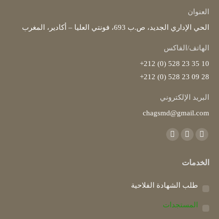
العنوان
الحي الإداري الجديد، ص.ب 693، فونتي العليا – أكادير، المغرب
الهاتف/الفاكس
10 35 23 528 (0) 212+
28 09 23 528 (0) 212+
البريد الإلكتروني
chagsmd@gmail.com
Find us on:
Instagram
YouTube
Facebook
page
page
page
الخدمات
opens
opens
opens
in
in
in
طلب الشهادة الفلاحية
new
new
new
window
window
window
المستجدات